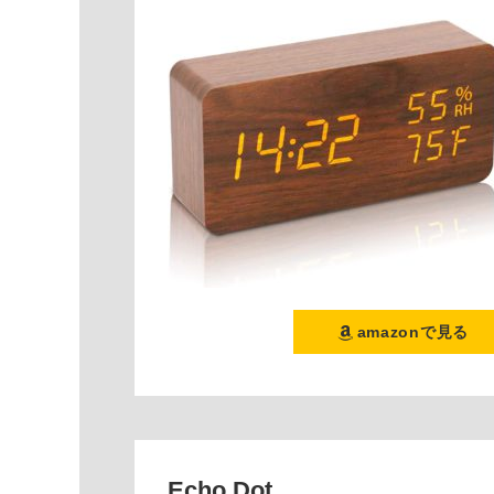
amazonで見る
Echo Dot