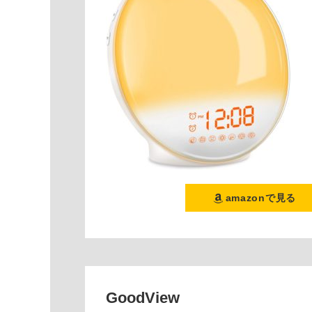
amazonで見る
GoodView