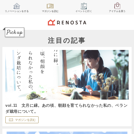
リノベーション
をする
マガジン
を読む
イベント
に行く
アイテム
を買う
注目の記事
vol.11 文月に緑。あの頃、朝顔を育てられなかった私の、ベラン
ダ栽培について。
マガジンを読む