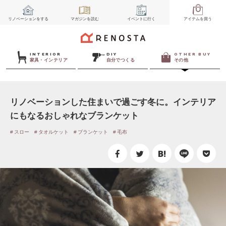
リノベーション
をする
マガジン
を読む
イベント
に行く
アイテム
を買う
INTERIOR
DIY
OTHER BUY
家具・インテリア
自分でつくる
その他
リノベーションした住まいで過ごす冬に。インテリア
にもなるおしゃれなブランケット
スロー
タオルケット
ブランケット
毛布