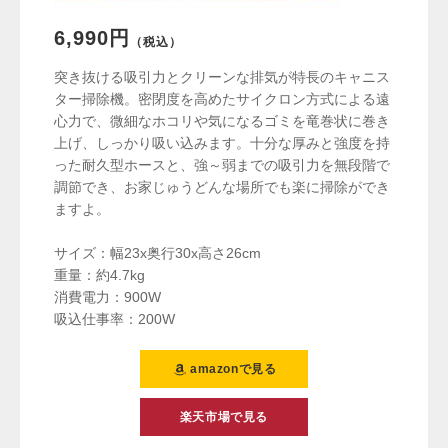
6,990円
（税込）
突き抜ける吸引力とクリーンな排気が特長のキャニス
ター掃除機。密閉度を高めたサイクロン方式による遠
心力で、微細なホコリや気になるゴミを竜巻状に巻き
上げ、しっかり吸い込みます。十分な厚みと強度を持
った耐久型ホースと、強～弱までの吸引力を無段階で
調節でき、お家じゅうどんな場所でも楽に掃除ができ
ますよ。
サイズ：幅23x奥行30x高さ26cm
重量：約4.7kg
消費電力：900W
吸込仕事率：200W
amazonで見る
楽天市場で見る