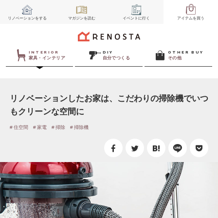
リノベーション
をする
マガジン
を読む
イベント
に行く
アイテム
を買う
INTERIOR
DIY
OTHER BUY
家具・インテリア
自分でつくる
その他
リノベーションしたお家は、こだわりの掃除機でいつ
もクリーンな空間に
住空間
家電
掃除
掃除機