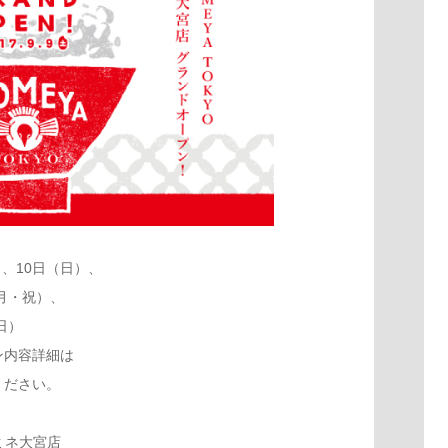
）、10日（日）、
（月・祝）、
日）
ン内容詳細は
ださい。
ルミネ大宮店