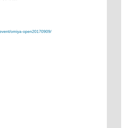
/event/omiya-open20170909/