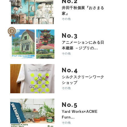
No.
井田千秋個展『おさまる
家』
その他
No.
アニメーションにみる日
本建築 －ジブリの...
その他
No.
シルクスクリーンワーク
ショップ
その他
No.
Yard Works×ACME
Furn...
その他