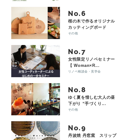
No.
桜の木で作るオリジナル
カッティングボード
その他
No.
女性限定リノベセミナー
【 Woman×R...
リノベ相談会・見学会
No.
ゆく夏を惜しむ大人の昼
下がり “手づくり...
その他
No.
丹波焼 丹窓窯 スリップ