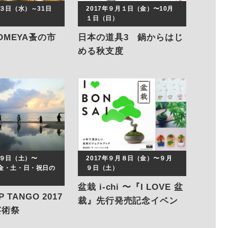
月３日（水）～31日
2017年９月１日（金）〜10月
１日（日）
OMEYA蚤の市
日本の道具3 鍋からはじ
める秋支度
月９日（土）〜
2017年９月８日（金）〜９月
の金・土・日・祝日の
９日（土）
盆栽 i-chi 〜『I LOVE 盆
P TANGO 2017
裁』先行発売記念イベン
芸術祭
ト