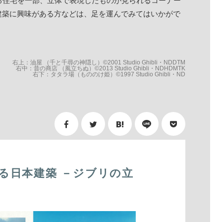
る住宅を一部、立体で表現したものが見られるコーナー
建築に興味がある方などは、足を運んでみてはいかがで
右上：油屋 （千と千尋の神隠し）©2001 Studio Ghibli・NDDTM
右中：昔の商店 （風立ちぬ）©2013 Studio Ghibli・NDHDMTK
右下：タタラ場（もののけ姫）©1997 Studio Ghibli・ND
る日本建築 －ジブリの立