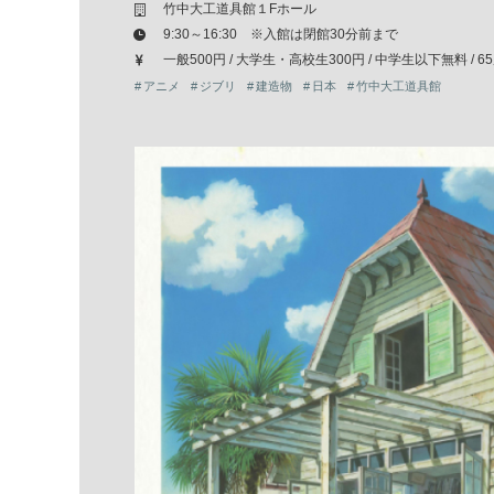
竹中大工道具館１Fホール
9:30～16:30 ※入館は閉館30分前まで
一般500円 / 大学生・高校生300円 / 中学生以下無料 / 6
アニメ
ジブリ
建造物
日本
竹中大工道具館