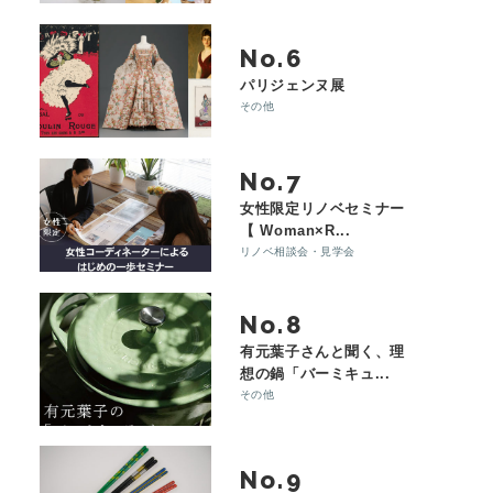
No.
パリジェンヌ展
その他
No.
女性限定リノベセミナー
【 Woman×R...
リノベ相談会・見学会
No.
有元葉子さんと聞く、理
想の鍋「バーミキュ...
その他
No.