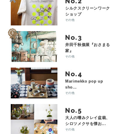
No.
シルクスクリーンワーク
ショップ
その他
No.
井田千秋個展『おさまる
家』
その他
No.
Marimekko pop up
sho...
その他
No.
大人の嗜みクレイ盆栽、
シロツメクサを懐お...
その他