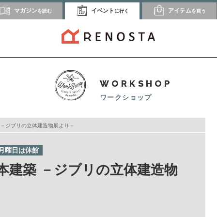
マガジン
イベント
アイテム
を読む
に行く
を買う
WORKSHOP
ワークショップ
 －ジブリの立体建造物展より－
週月曜日は休館
本建築 －ジブリの立体建造物