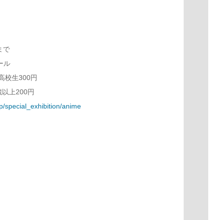
まで
ール
高校生300円
歳以上200円
p/special_exhibition/anime