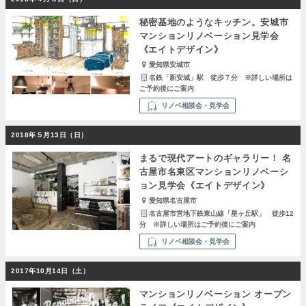
秘密基地のようなキッチン。安城市
マンションリノベーション見学会
《エイトデザイン》
愛知県安城市
名鉄「新安城」駅 徒歩７分 ※詳しい場所は
ご予約後にご案内
リノベ相談会・見学会
2018年５月13日（日）
まるで現代アートのギャラリー！ 名
古屋市名東区マンションリノベーシ
ョン見学会《エイトデザイン》
愛知県名古屋市
名古屋市営地下鉄東山線「星ヶ丘駅」 徒歩12
分 ※詳しい場所はご予約後にご案内
リノベ相談会・見学会
2017年10月14日（土）
マンションリノベーション オープン