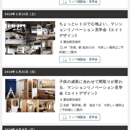
リノベ相談会・見学会
2018年１月13日（土）
ちょっとレトロで心地よい、マンシ
ョンリノベーション見学会《エイト
デザイン》
愛知県安城市
JR「安城」駅 徒歩12分 ※詳しい場所はご予
約後にご案内
リノベ相談会・見学会
2018年１月21日（日）
子供の成長に合わせて間取りが変わ
る、マンションリノベーション見学
会《エイトデザイン》
愛知県安城市
名鉄「新安城」駅 徒歩７分 ※詳しい場所は
ご予約後にご案内
リノベ相談会・見学会
2018年４月８日（日）