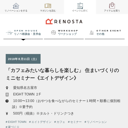
リノベーション
をする
マガジン
を読む
イベント
に行く
アイテム
を買う
OPEN HOUSE
WORKSHOP
OTHER EVENT
リノベ相談会・見学会
ワークショップ
その他
2018年８月11日（土）
「カフェみたいな暮らしを楽しむ」 住まいづくりの
ミニセミナー《エイトデザイン》
愛知県名古屋市
EIGHT TOWN ２F
10:00〜13:00（おやつを食べながらのセミナー１時間 + 順番に個別相
談）※要予約
500円（税抜）※タルト・ドリンクつき
EIGHT TOWN
エイトデザイン
カフェ
セミナー
リノベーション
家づくり