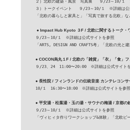
２）北欧の建築・風景　写真展   ９/23～10/１　11:
３）トークイベント   ９/23～10/１　※詳細は公
「北欧の暮らしと家具と」「写真で旅する北欧」など
●
Impact Hub Kyoto ３F / 北欧に関するトー
９/23～10/１　※詳細は公式サイトを参照

「ARTS, DESIGN AND CRAFTS考」「北欧の光と
●
COCON烏丸１F
/ 北欧の「雑貨」「衣」「食」フ
９/23、24　11:00〜20:00　※詳細は公式サイトを
●
長性院 / フィンランドの伝統音楽 カンテレコンサ
10/１　16:30〜18:00　※詳細は公式サイトを参照
●
平安湯・松葉湯・玉の湯・サウナの梅湯 / 京都
９/23～10/１　※詳細は公式サイトを参照
「ヴィヒィタ作りワークショップ&体験」「北欧ビ