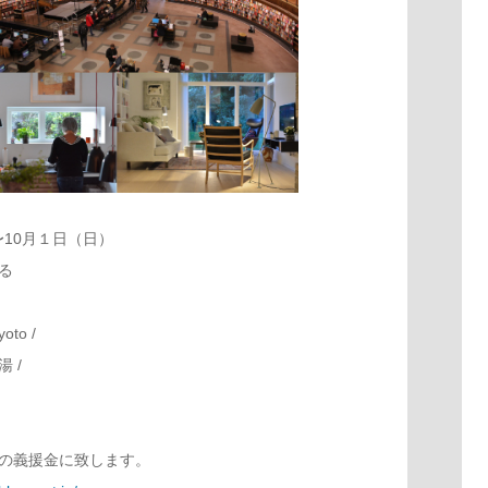
〜10月１日（日）
る
yoto
/
湯 /
の義援金に致します。