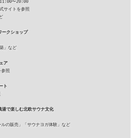
00〜20:00

式サイトを参照



ク・ワークショップ
建築」など

ェア
参照

ート


の銭湯で楽しむ北欧サウナ文化
ールの販売」
「サウナヨガ体験」
など