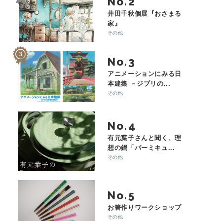
No.
井田千秋個展『おさまる
家』
その他
No.
アニメーションにみる日
本建築 －ジブリの...
その他
No.
有元葉子さんと聞く、理
想の鍋「バーミキュ...
その他
No.
お箸作りワークショップ
その他