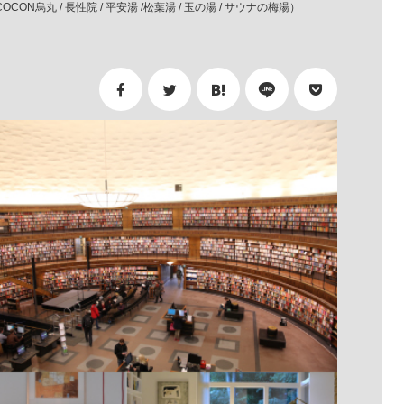
 COCON烏丸 / 長性院 / 平安湯 /松葉湯 / 玉の湯 / サウナの梅湯）