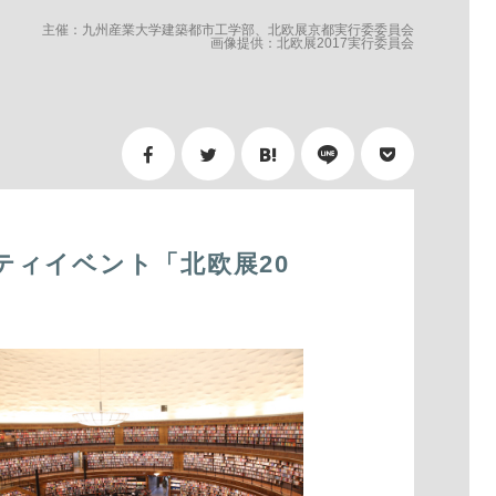
主催：九州産業大学建築都市工学部、北欧展京都実行委委員会
画像提供：北欧展2017実行委員会
ティイベント「北欧展20