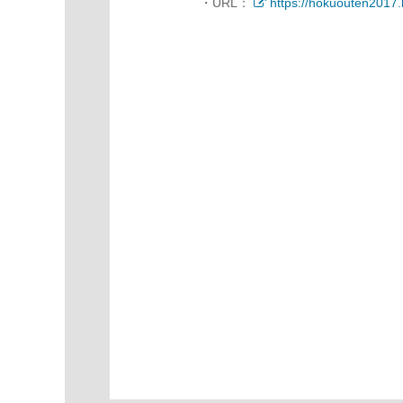
・URL：
https://hokuouten2017.