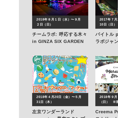
2018年８月１日（水）〜９月
2017年７
２日（日）
10日（日）
チームラボ: 呼応する木々
バイトル p
in GINZA SIX GARDEN
ラボジャ
未来の遊
2018年４月20日（金）〜５月
2018年９
31日（木）
（日） ※
左京ワンダーランド
Creema 