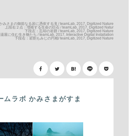
さまの御前なる岩に憑依する滝 / teamLab, 2017, Digitized Nature
上段右２点：増殖する生命の巨石 / teamLab, 2017, Digitized Natur
下段左：忘却の岩群 / teamLab, 2017, Digitized Nature
ち / teamLab, 2017, Interactive Digital Installation
下段右：岩割もみじの円相/ teamLab, 2017, Digitized Nature
s チームラボ かみさまがすま