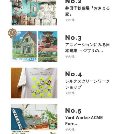
No.
井田千秋個展『おさまる
家』
その他
No.
アニメーションにみる日
本建築 －ジブリの...
その他
No.
シルクスクリーンワーク
ショップ
その他
No.
Yard Works×ACME
Furn...
その他