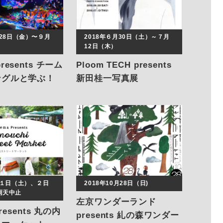
月28日（金）〜９月
2018年６月30日（土）～７月
12日（木）
resents チーム
Ploom TECH presents
ングルと学ぶ！
新田桂一写真展
園地
「PORTRAIT」
月１日（土）、２日
2018年10月28日（日)
雨天中止
左京ワンダーランド
Presents 丸の内
presents 糺の森ワンダー