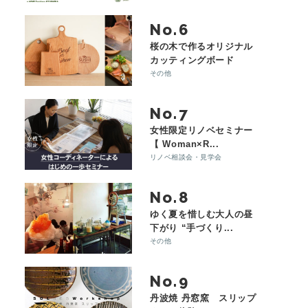
No.
桜の木で作るオリジナル
カッティングボード
その他
No.
女性限定リノベセミナー
【 Woman×R...
リノベ相談会・見学会
No.
ゆく夏を惜しむ大人の昼
下がり “手づくり...
その他
No.
丹波焼 丹窓窯 スリップ