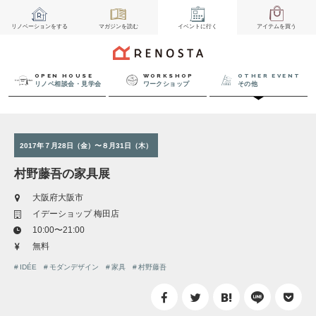
リノベーション
をする
マガジン
を読む
イベント
に行く
アイテム
を買う
OPEN HOUSE
WORKSHOP
OTHER EVENT
リノベ相談会・見学会
ワークショップ
その他
2017年７月28日（金）〜８月31日（木）
村野藤吾の家具展
大阪府大阪市
イデーショップ 梅田店
10:00〜21:00
無料
IDÉE
モダンデザイン
家具
村野藤吾