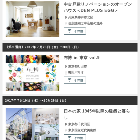
中古戸建リノベーションのオープン
ハウス＜DEN PLUS EGG＞
兵庫県神戸市北区
住所詳細は申込後の連絡
その他
《第２週目》2017年７月28日（金）〜30日（日）
布博 in 東京 vol.9
東京都町田市
町田パリオ
その他
2017年７月19日（水）〜10月29日（日）
日本の家 1945年以降の建築と暮ら
し
東京都千代田区
東京国立近代美術館
その他