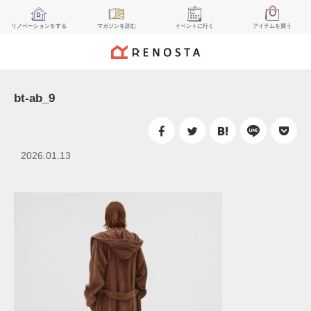
リノベーション
をする
マガジン
を読む
イベント
に行く
アイテム
を買う
bt-ab_9
2026.01.13