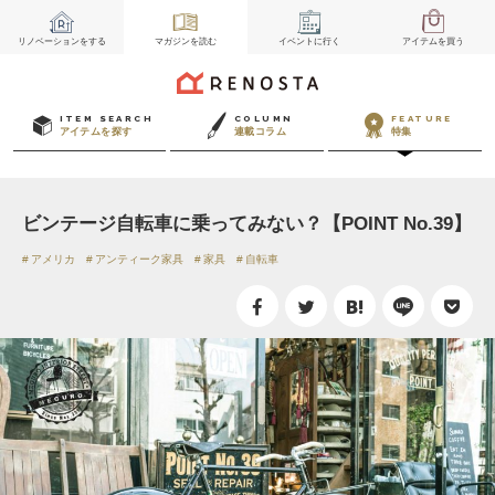
リノベーション
をする
マガジン
を読む
イベント
に行く
アイテム
を買う
ITEM SEARCH
COLUMN
FEATURE
アイテムを探す
連載コラム
特集
ビンテージ自転車に乗ってみない？【POINT No.39】
アメリカ
アンティーク家具
家具
自転車