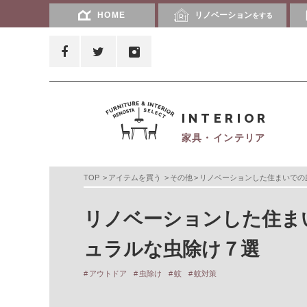
HOME
リノベーション
をする
INTERIOR
家具・インテリア
TOP
アイテムを買う
その他
リノベーションした住まいでの
リノベーションした住ま
ュラルな虫除け７選
アウトドア
虫除け
蚊
蚊対策