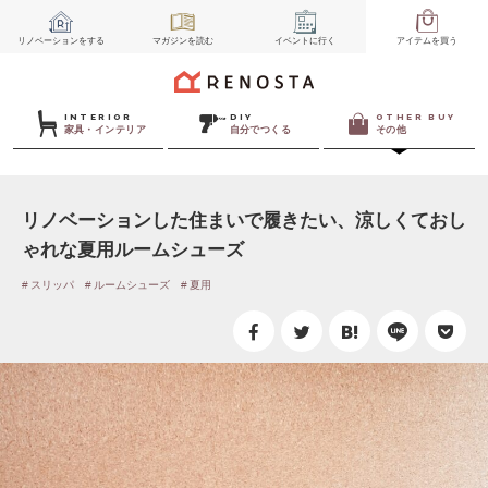
リノベーション
をする
マガジン
を読む
イベント
に行く
アイテム
を買う
INTERIOR
DIY
OTHER BUY
家具・インテリア
自分でつくる
その他
リノベーションした住まいで履きたい、涼しくておし
ゃれな夏用ルームシューズ
スリッパ
ルームシューズ
夏用