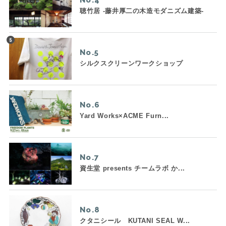
No.
聴竹居 -藤井厚二の木造モダニズム建築-
No.
シルクスクリーンワークショップ
No.
Yard Works×ACME Furn...
No.
資生堂 presents チームラボ か...
No.
クタニシール KUTANI SEAL W...