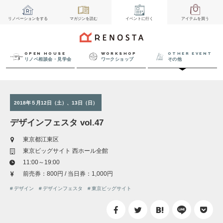
リノベーション
をする
マガジン
を読む
イベント
に行く
アイテム
を買う
OPEN HOUSE
WORKSHOP
OTHER EVENT
リノベ相談会・見学会
ワークショップ
その他
2018年５月12日（土）、13日（日）
デザインフェスタ vol.47
東京都江東区
東京ビッグサイト 西ホール全館
11:00～19:00
前売券：800円 / 当日券：1,000円
デザイン
デザインフェスタ
東京ビッグサイト