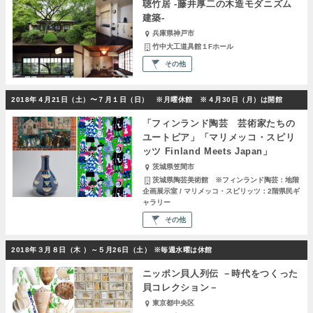
聴竹居 -藤井厚二の木造モダニズム
建築-
兵庫県神戸市
竹中大工道具館１Fホール
その他
2018年４月21日（土）〜７月１日（日） ※月曜休館 ※４月30日（月）は開館
「フィンランド陶芸 芸術家たちの
ユートピア」「マリメッコ・スピリ
ッツ Finland Meets Japan」
茨城県笠間市
茨城県陶芸美術館 ※フィンランド陶芸：地階
企画展示室 / マリメッコ・スピリッツ：2階県民ギ
ャラリー
その他
2018年３月８日（木 ）～５月26日（土） ※毎週水曜は休館
ニッポン貝人列伝 －時代をつくった
貝コレクション－
東京都中央区