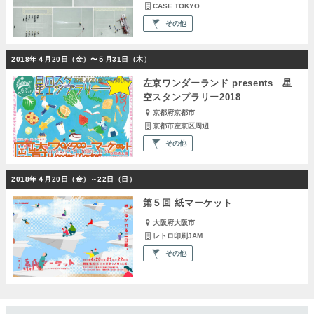
CASE TOKYO
その他
2018年４月20日（金）〜５月31日（木）
左京ワンダーランド presents 星
空スタンプラリー2018
京都府京都市
京都市左京区周辺
その他
2018年４月20日（金）～22日（日）
第５回 紙マーケット
大阪府大阪市
レトロ印刷JAM
その他