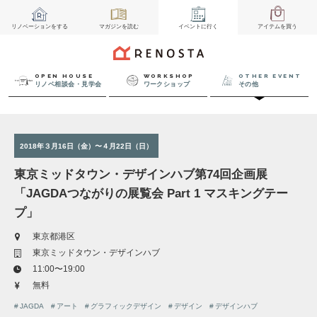
リノベーション
をする
マガジン
を読む
イベント
に行く
アイテム
を買う
OPEN HOUSE
WORKSHOP
OTHER EVENT
リノベ相談会・見学会
ワークショップ
その他
2018年３月16日（金）〜４月22日（日）
東京ミッドタウン・デザインハブ第74回企画展
「JAGDAつながりの展覧会 Part 1 マスキングテー
プ」
東京都港区
東京ミッドタウン・デザインハブ
11:00〜19:00
無料
JAGDA
アート
グラフィックデザイン
デザイン
デザインハブ