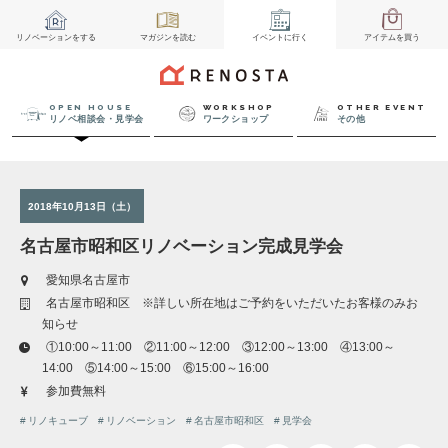
リノベーション
をする
マガジン
を読む
イベント
に行く
アイテム
を買う
OPEN HOUSE
WORKSHOP
OTHER EVENT
リノベ相談会・見学会
ワークショップ
その他
2018年10月13日（土）
名古屋市昭和区リノベーション完成見学会
愛知県名古屋市
名古屋市昭和区 ※詳しい所在地はご予約をいただいたお客様のみお
知らせ
①10:00～11:00 ②11:00～12:00 ③12:00～13:00 ④13:00～
14:00 ⑤14:00～15:00 ⑥15:00～16:00
参加費無料
リノキューブ
リノベーション
名古屋市昭和区
見学会