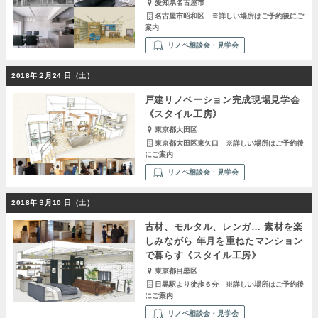
愛知県名古屋市
名古屋市昭和区 ※詳しい場所はご予約後にご
案内
リノベ相談会・見学会
2018年２月24 日（土）
戸建リノベーション完成現場見学会
《スタイル工房》
東京都大田区
東京都大田区東矢口 ※詳しい場所はご予約後
にご案内
リノベ相談会・見学会
2018年３月10 日（土）
古材、モルタル、レンガ… 素材を楽
しみながら 年月を重ねたマンション
で暮らす《スタイル工房》
東京都目黒区
目黒駅より徒歩６分 ※詳しい場所はご予約後
にご案内
リノベ相談会・見学会