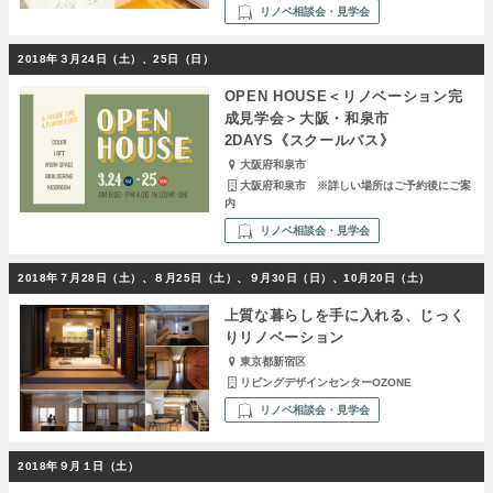
リノベ相談会・見学会
2018年３月24日（土）、25日（日）
OPEN HOUSE＜リノベーション完
成見学会＞大阪・和泉市
2DAYS《スクールバス》
大阪府和泉市
大阪府和泉市 ※詳しい場所はご予約後にご案
内
リノベ相談会・見学会
2018年７月28日（土）、８月25日（土）、９月30日（日）、10月20日（土）
上質な暮らしを手に入れる、じっく
りリノベーション
東京都新宿区
リビングデザインセンターOZONE
リノベ相談会・見学会
2018年９月１日（土）