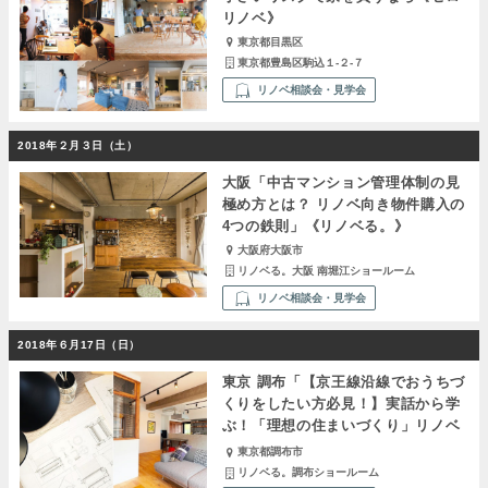
リノベ》
東京都目黒区
東京都豊島区駒込１-２-７
リノベ相談会・見学会
2018年２月３日（土）
大阪「中古マンション管理体制の見
極め方とは？ リノベ向き物件購入の
4つの鉄則」《リノベる。》
大阪府大阪市
リノベる。大阪 南堀江ショールーム
リノベ相談会・見学会
2018年６月17日（日）
東京 調布「【京王線沿線でおうちづ
くりをしたい方必見！】実話から学
ぶ！「理想の住まいづくり」リノベ
ーション基礎講座&理想のプランセ
東京都調布市
ミナー」《リノベる。》
リノベる。調布ショールーム