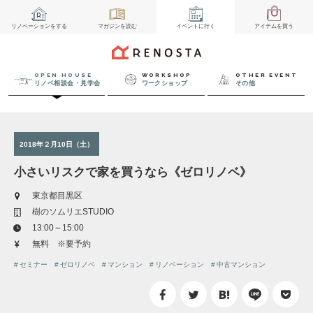
リノベーション
をする
マガジン
を読む
イベント
に行く
アイテム
を買う
OPEN HOUSE
WORKSHOP
OTHER EVENT
リノベ相談会・見学会
ワークショップ
その他
2018年２月10日（土）
小さいリスクで家を買うなら《ゼロリノベ》
東京都目黒区
樹のソムリエSTUDIO
13:00～15:00
無料 ※要予約
セミナー
ゼロリノベ
マンション
リノベーション
中古マンション