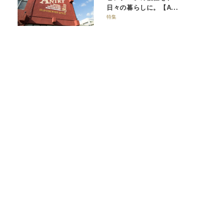
日々の暮らしに。【A...
特集