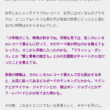
右手におニャン子クラブのレコード。左手にはガンダムのプラモ
デル。どこにでもいそうな男の子が音楽の世界にどっぷりと漬か
るのに時間はかかりませんでした。
「小学校のころ、映画が好きでね。洋画を見て
は、近くのレンタ
ルレコード屋さん
に行って、そのテーマ曲が何なのかを教えても
らってた。そこから洋楽に入ったのかな。
『
フラッシュ・ダン
ス
』
とか
『
愛と青春の旅立ち
』
とかの主題歌がチャートの１位だ
ったことを覚えてる。
音楽の情報は、その
レンタルレコード屋さんで立ち読みする本
と、
お店に貼ってある
ビルボードのランキングとかから。マドン
ナ
とかマイケル・ジャクソン
とか、後
は
ボン・ジョヴィとか
デ
フ・レパードとかが出てきた
時かな
」
その後、これまたどこにでもいる若者らしく、ギターを手にし、