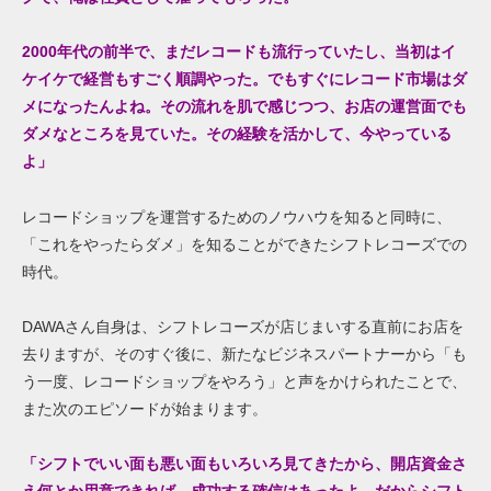
2000
年代の前半で
、まだレコード
も流行っていたし、当初はイ
ケイケ
で経営
もすごく順調やった。
でもすぐ
にレコード市場はダ
メになったんよね。
その流れ
を肌で感じつつ
、お店
の運営面でも
ダメなところを見ていた。
その経験を
活かして
、今やって
いる
よ」
レコードショップを運営するためのノウハウを知ると同時に、
「これをやったらダメ」を知ることができたシフトレコーズでの
時代。
DAWAさん自身は、シフトレコーズが店じまいする直前にお店を
去りますが、そのすぐ後に、新たなビジネスパートナーから「も
う一度、レコードショップをやろう」と声をかけられたことで、
また次のエピソードが始まります。
「シフトでいい面も悪い面もいろいろ見てきたから、
開店資金さ
え何
とか用意できれば、成功する確信はあったよ。だからシフト