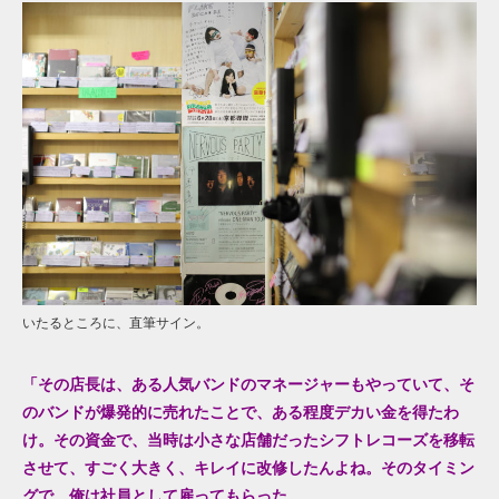
いたるところに、直筆サイン。
「その店長は、
ある人気バンド
のマネージャーもやっていて、そ
のバンド
が爆発的に売れたこと
で、ある
程度デカい金
を
得たわ
け。
その資金で、当時は小さな店舗だったシフトレコーズを移転
させて、すごく
大きく、キレイに改修
したんよね。
そのタイミン
グで、
俺は社員と
して雇ってもらった
。