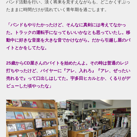
バンド活動を行い、淡く将来を見すえながらも、どこかくすぶっ
たままに時間だけが流れていく青年期を過ごします。
「バンドもやりたかったけど、そんなに真剣には考えてなかっ
た。トラックの運転手になってもいいかなとも思っていたし。移
動中に好きな音楽を大きな音でかけながら。だから引越し屋のバ
イトとかをしてたな。
25
歳から
CD
屋さんのバイトを始めたんよ。その時は普通のレジ
打ちやったけど、バイヤー
に
『
アレ
、
入れろ
』
『
アレ
、ぜったい
売れる
で
』
って
口出しはしてた。宇多田ヒカルとか、くるりがデ
ビューした頃やったな」