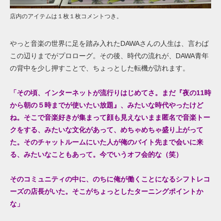
店内のアイテムは１枚１枚コメントつき。
やっと音楽の世界に足を踏み入れたDAWAさんの人生は、言わば
この辺りまでがプロローグ。その後、時代の流れが、DAWA青年
の背中を少し押すことで、ちょっとした転機が訪れます。
「その頃、インターネットが
流行りはじめてさ。まだ
『
夜の
11
時
から朝の５時までが使いたい放題
』
、
みたいな時代やったけど
ね
。そこで音楽好きが集まって顔も見えないまま匿名で音楽トー
クをする、みたいな文化があって、めちゃめちゃ盛り上がって
た。そのチャットルームにいた人が俺のバイト先まで会いに来
る、みたいなこともあって。今でいうオフ会的な（笑）
そのコミュニティの中に、のちに俺が働くことになるシフトレコ
ーズの店長がいた。そこがちょっとしたターニングポイントか
な」