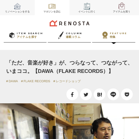
リノベーション
をする
マガジン
を読む
イベント
に行く
アイテム
を買う
ITEM SEARCH
COLUMN
FEATURE
アイテムを探す
連載コラム
特集
「ただ、音楽が好き」が、つらなって、つながって、
いまココ。【DAWA（FLAKE RECORDS）】
DAWA
FLAKE RECORDS
レコードショップ