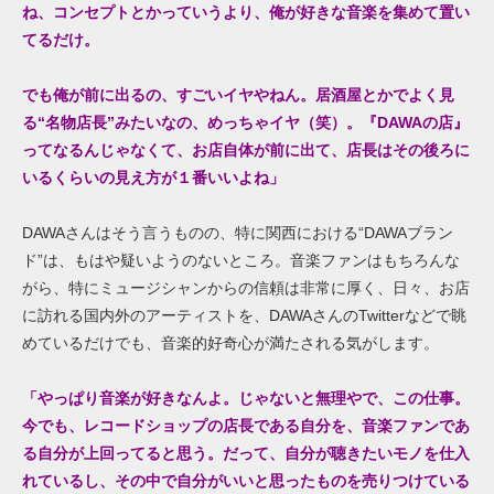
ね、
コンセプトとかって
いうより、俺が好きな
音楽を
集めて置い
てるだけ
。
でも
俺が前に出るの、すごいイヤやねん。居酒屋とかでよく見
る“名物店長”みたいなの、めっちゃイヤ（笑）。
『DAWA
の店
』
ってなるんじゃなくて、
お店自体が
前に
出て、店長
はその後ろに
いるくらいの見え方
が１番
いいよ
ね」
DAWAさんはそう言うものの、特に関西における“DAWAブラン
ド”は、もはや疑いようのないところ。音楽ファンはもちろんな
がら、特にミュージシャンからの信頼は非常に厚く、日々、お店
に訪れる国内外のアーティストを、DAWAさんのTwitterなどで眺
めているだけでも、音楽的好奇心が満たされる気がします。
「やっぱり音楽が好きなんよ。じゃないと無理やで、この仕事。
今でも、レコードショップの店長である自分を、音楽ファンであ
る自分が上回ってると思う。だって、自分が
聴きたいモノを
仕入
れているし、その中で自分がいいと思ったものを売りつけて
いる