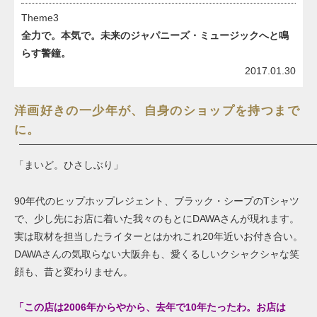
Theme3
全力で。本気で。未来のジャパニーズ・ミュージックへと鳴
らす警鐘。
2017.01.30
洋画好きの一少年が、自身のショップを持つまで
に。
「まいど。ひさしぶり」
90年代のヒップホップレジェント、ブラック・シープのTシャツ
で、少し先にお店に着いた我々のもとにDAWAさんが現れます。
実は取材を担当したライターとはかれこれ20年近いお付き合い。
DAWAさんの気取らない大阪弁も、愛くるしいクシャクシャな笑
顔も、昔と変わりません。
「この店は
2006
年からやから
、去年
で
10
年たったわ。お店は