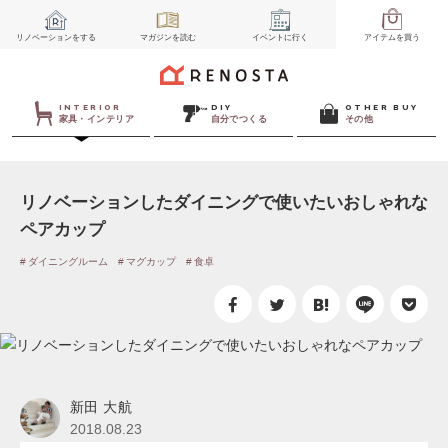
リノベーション
をする
マガジン
を読む
イベント
に行く
アイテム
を買う
INTERIOR
DIY
OTHER BUY
家具・インテリア
自分でつくる
その他
リノベーションしたダイニングで使いたいおしゃれな
ペアカップ
ダイニングルーム
マグカップ
食卓
新田 大航
2018.08.23