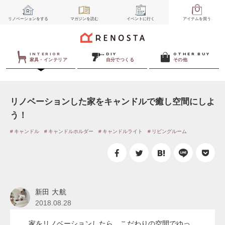
リノベーション
をする
マガジン
を読む
イベント
に行く
アイテム
を買う
INTERIOR
DIY
OTHER BUY
家具・インテリア
自分でつくる
その他
リノベーションした家をキャンドルで癒し空間にしよ
う！
キャンドル
キャンドルホルダー
キャンドルライト
リビングルーム
新田 大航
2018.08.28
家をリノベーションしたら、こだわりの空間でゆっ