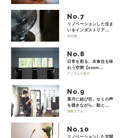
No.
リノベーションした住ま
いをインダストリア...
その他
No.
日常を彩る、衣食住を味
わう空間【evam...
アイテムを探す
No.
葉月に結び目。セミの声
を聴きながら、勘と...
連載コラム
No.
リノベーションした玄関