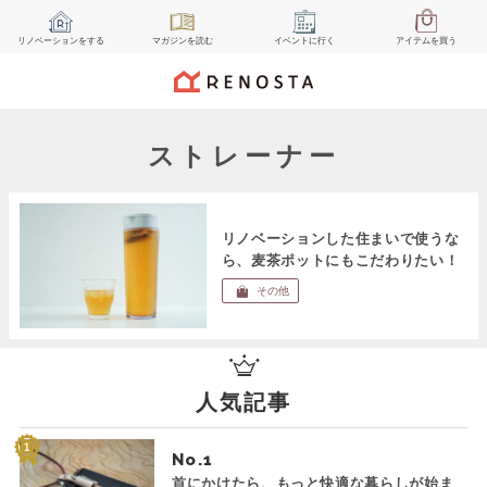
リノベーション
をする
マガジン
を読む
イベント
に行く
アイテム
を買う
ストレーナー
リノベーションした住まいで使うな
ら、麦茶ポットにもこだわりたい！
その他
人気記事
No.
首にかけたら、もっと快適な暮らしが始ま