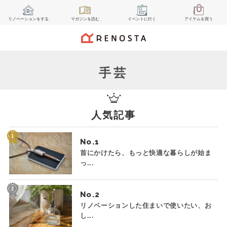
リノベーション
をする
マガジン
を読む
イベント
に行く
アイテム
を買う
手芸
人気記事
No.
首にかけたら、もっと快適な暮らしが始ま
っ...
No.
リノベーションした住まいで使いたい、お
し...