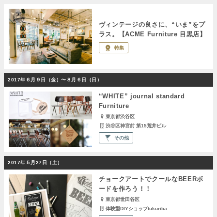
ヴィンテージの良さに、“いま”をプ
ラス。【ACME Furniture 目黒店】
特集
2017年６月９日（金）〜８月６日（日）
“WHITE” journal standard
Furniture
東京都渋谷区
渋谷区神宮前 第15荒井ビル
その他
2017年５月27日（土）
チョークアートでクールなBEERボ
ードを作ろう！！
東京都世田谷区
体験型DIYショップtukuriba