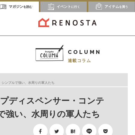
マガジン
イベント
アイテム
を読む
に行く
を買う
COLUMN
連載コラム
ーズ】シンプルで強い、水周りの軍人たち
e／ソープディスペンサー・コンテ
で強い、水周りの軍人たち