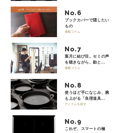
No.
ブックカバーで隠したい
もの
連載コラム
No.
葉月に結び目。セミの声
を聴きながら、勘と...
連載コラム
No.
使うほど手になじみ、腕
も上がる「良理道具...
アイテムを探す
No.
これぞ、スマートの極