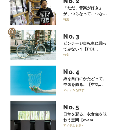
No.
「ただ、音楽が好き」
が、つらなって、つな...
特集
No.
ビンテージ自転車に乗っ
てみない？【POI...
特集
No.
紙を自由にかたどって、
空気を飾る。【空気...
アイテムを探す
No.
日常を彩る、衣食住を味
わう空間【evam...
アイテムを探す