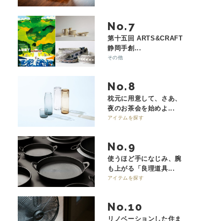
No.
第十五回 ARTS&CRAFT
静岡手創...
その他
No.
枕元に用意して、さあ、
夜のお茶会を始めよ...
アイテムを探す
No.
使うほど手になじみ、腕
も上がる「良理道具...
アイテムを探す
No.
リノベーションした住ま