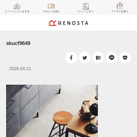
リノベーション
をする
マガジン
を読む
イベント
に行く
アイテム
を買う
skucf9649
2026.04.21