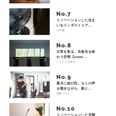
No.
リノベーションした住ま
いをインダストリア...
その他
No.
日常を彩る、衣食住を味
わう空間【evam...
アイテムを探す
No.
葉月に結び目。セミの声
を聴きながら、勘と...
連載コラム
No.
リノベーションした玄関