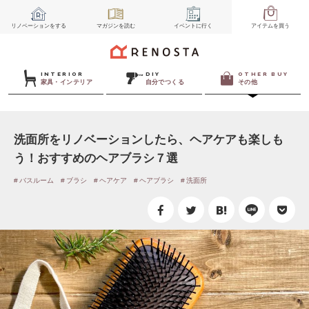
リノベーション
をする
マガジン
を読む
イベント
に行く
アイテム
を買う
INTERIOR
DIY
OTHER BUY
家具・インテリア
自分でつくる
その他
洗面所をリノベーションしたら、ヘアケアも楽しも
う！おすすめのヘアブラシ７選
バスルーム
ブラシ
ヘアケア
ヘアブラシ
洗面所