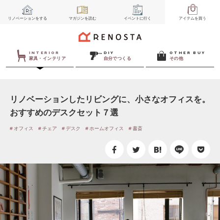
リノベーション
をする
マガジン
を読む
イベント
に行く
アイテム
を買う
INTERIOR
DIY
OTHER BUY
家具・インテリア
自分でつくる
その他
リノベーションしたリビングに、小さなオフィスを。
おすすめのデスクセット７選
オフィス
チェア
デスク
ホームオフィス
書斎