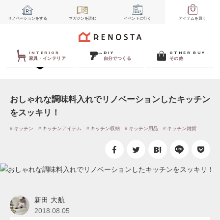
リノベーション
をする
マガジン
を読む
イベント
に行く
アイテム
を買う
INTERIOR
DIY
OTHER BUY
家具・インテリア
自分でつくる
その他
おしゃれな調味料入れでリノベーションしたキッチン
をスッキリ！
キッチン
キッチンアイテム
キッチン収納
キッチン用品
キッチン雑貨
新田 大航
2018.08.05