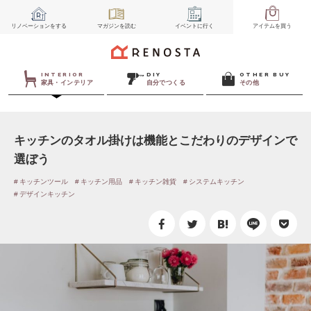
リノベーション
をする
マガジン
を読む
イベント
に行く
アイテム
を買う
INTERIOR
DIY
OTHER BUY
家具・インテリア
自分でつくる
その他
キッチンのタオル掛けは機能とこだわりのデザインで
選ぼう
キッチンツール
キッチン用品
キッチン雑貨
システムキッチン
デザインキッチン