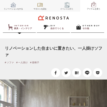
リノベーション
をする
マガジン
を読む
イベント
に行く
アイテム
を買う
INTERIOR
DIY
OTHER BUY
家具・インテリア
自分でつくる
その他
リノベーションした住まいに置きたい、一人掛けソフ
ァ
ソファ
一人掛け
座椅子