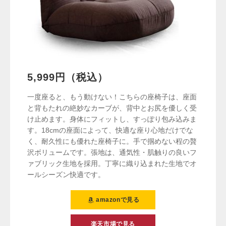
5,999円（税込）
一度座ると、もう動けない！こちらの座椅子は、座面
と背もたれの絶妙なカーブが、背中とお尻を優しく受
け止めます。身体にフィットし、すっぽり包み込みま
す。18cmの座面によって、快適な座り心地だけでな
く、耐久性にも優れた座椅子に。手で掴めない程の贅
沢ボリュームです。張地は、通気性・肌触りの良いフ
ァブリック生地を採用。丁寧に織り込まれた生地でオ
ールシーズン快適です。
amazonで見る
楽天市場で見る