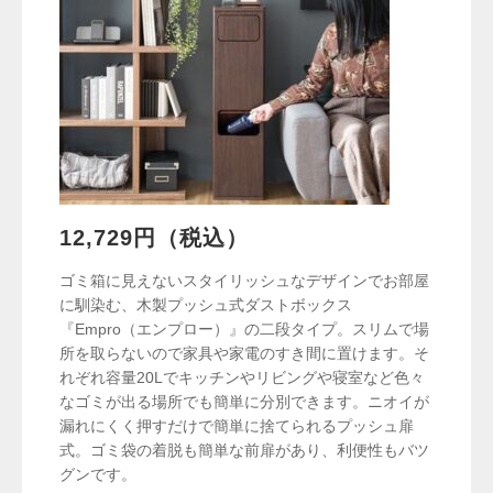
12,729円（税込）
ゴミ箱に見えないスタイリッシュなデザインでお部屋
に馴染む、木製プッシュ式ダストボックス
『Empro（エンプロー）』の二段タイプ。スリムで場
所を取らないので家具や家電のすき間に置けます。そ
れぞれ容量20Lでキッチンやリビングや寝室など色々
なゴミが出る場所でも簡単に分別できます。ニオイが
漏れにくく押すだけで簡単に捨てられるプッシュ扉
式。ゴミ袋の着脱も簡単な前扉があり、利便性もバツ
グンです。