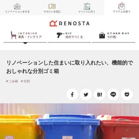
リノベーション
をする
マガジン
を読む
イベント
に行く
アイテム
を買う
INTERIOR
DIY
OTHER BUY
家具・インテリア
自分でつくる
その他
リノベーションした住まいに取り入れたい、機能的で
おしゃれな分別ゴミ箱
ごみ箱
分別