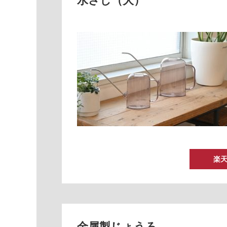
水さし（大）
楽
金属製じょうろ