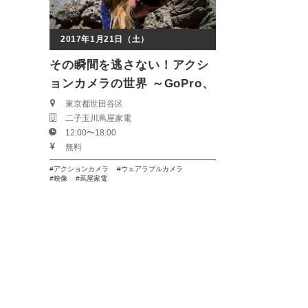
2017年1月21日（土）
その瞬間を逃さない！アクシ
ョンカメラの世界 ～GoPro、
SONYアクションカム、
東京都世田谷区
二子玉川蔦屋家電
Panasonicウェアラブルカメ
12:00〜18:00
ラを体験しよう～
無料
アクションカメラ
ウェアラブルカメラ
映像
蔦屋家電