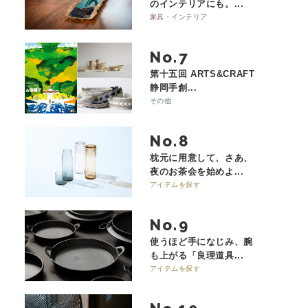
のインテリアにも。...
家具・インテリア
No.
第十五回 ARTS&CRAFT
静岡手創...
その他
No.
枕元に用意して、さあ、
夜のお茶会を始めよ...
アイテムを探す
No.
使うほど手になじみ、腕
も上がる「良理道具...
アイテムを探す