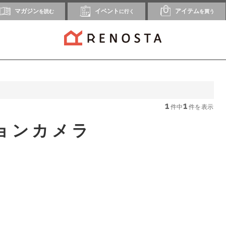
マガジン
イベント
アイテム
を読む
に行く
を買う
1
1
件中
件を表示
ョンカメラ