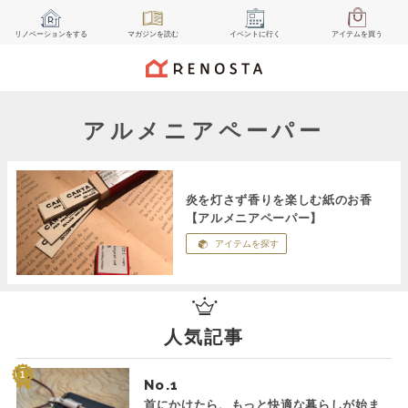
リノベーション
をする
マガジン
を読む
イベント
に行く
アイテム
を買う
アルメニアペーパー
炎を灯さず香りを楽しむ紙のお香
【アルメニアペーパー】
アイテムを探す
人気記事
No.
首にかけたら、もっと快適な暮らしが始ま