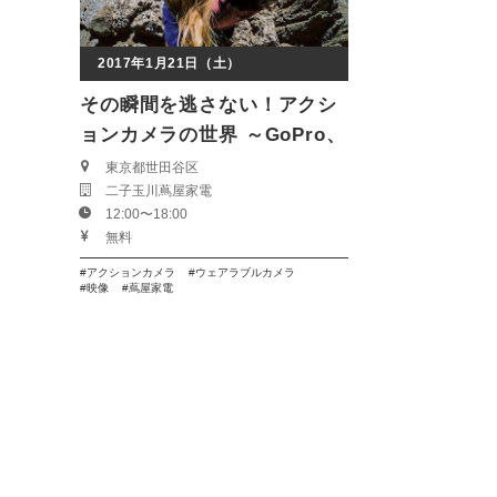
2017年1月21日（土）
その瞬間を逃さない！アクシ
ョンカメラの世界 ～GoPro、
SONYアクションカム、
東京都世田谷区
二子玉川蔦屋家電
Panasonicウェアラブルカメ
12:00〜18:00
ラを体験しよう～
無料
アクションカメラ
ウェアラブルカメラ
映像
蔦屋家電