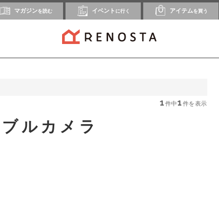
マガジン
イベント
アイテム
を読む
に行く
を買う
1
1
件中
件を表示
ラブルカメラ