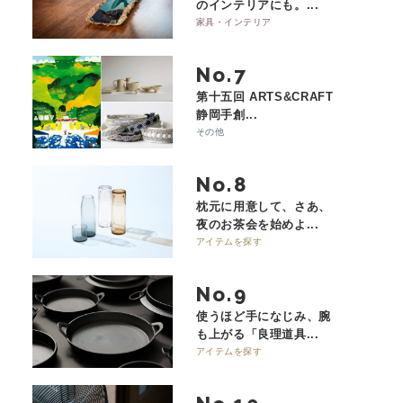
のインテリアにも。...
家具・インテリア
No.
第十五回 ARTS&CRAFT
静岡手創...
その他
No.
枕元に用意して、さあ、
夜のお茶会を始めよ...
アイテムを探す
No.
使うほど手になじみ、腕
も上がる「良理道具...
アイテムを探す