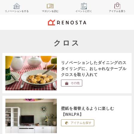
リノベーション
をする
マガジン
を読む
イベント
に行く
アイテム
を買う
クロス
リノベーションしたダイニングのス
タイリングに、おしゃれなテーブル
クロスを取り入れて
その他
壁紙を着替えるように楽しむ
【WALPA】
アイテムを探す