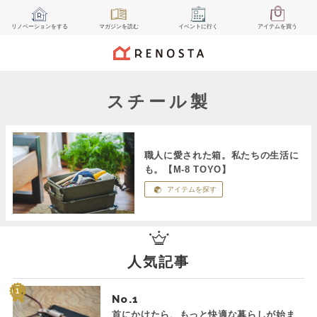
リノベーション
をする
マガジン
を読む
イベント
に行く
アイテム
を買う
スチール製
職人に愛された箱。私たちの生活に
も。【M-8 TOYO】
アイテムを探す
人気記事
No.
首にかけたら、もっと快適な暮らしが始ま