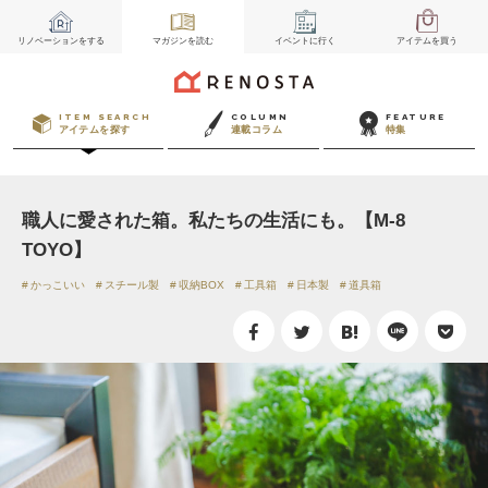
リノベーション
をする
マガジン
を読む
イベント
に行く
アイテム
を買う
ITEM SEARCH
COLUMN
FEATURE
アイテムを探す
連載コラム
特集
職人に愛された箱。私たちの生活にも。【M-8
TOYO】
かっこいい
スチール製
収納BOX
工具箱
日本製
道具箱