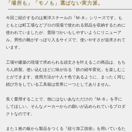
「場所も」「モノも」選ばない実力派。
今回ご紹介するのは東洋スチールの『M-８』シリーズです。も
ともとは町工場などプロの現場で使われる部品を収納するために
使われていましたが、普段づかいもしやすいようにリニューア
ル。男性の靴がすっぽり入るサイズで、使いやすさが追求されて
います。
工場や建築の現場で求められる頑丈さを叶えるこの商品は、もち
ろん鉄製。使い込むほどに味が出る「鉄の経年変化」を楽しむこ
とができます。使用方法が十人十色であるように、まったく同じ
錆び方をしている工具箱は世界に一つとしてありません。
長く愛用することで、他にはないあなただけの『M-８』を手に
してほしい。そんなメーカーからの願いが込められているプロダ
クトなのです。
また１枚の板から製品をつくる『絞り加工技術』を用いているた