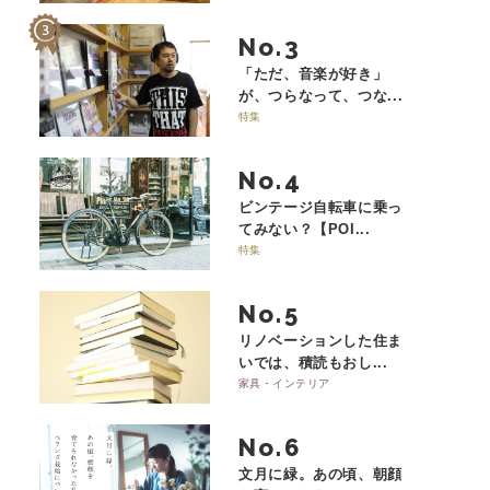
No.
「ただ、音楽が好き」
が、つらなって、つな...
特集
No.
ビンテージ自転車に乗っ
てみない？【POI...
特集
No.
リノベーションした住ま
いでは、積読もおし...
家具・インテリア
No.
文月に緑。あの頃、朝顔