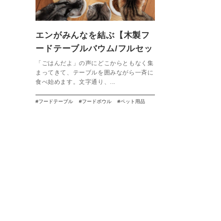
エンがみんなを結ぶ【木製フ
ードテーブルバウム/フルセッ
ト（フードボウル13.5㎝付
「ごはんだよ」の声にどこからともなく集
まってきて、テーブルを囲みながら一斉に
き）】
食べ始めます。文字通り、...
フードテーブル
フードボウル
ペット用品