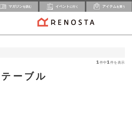
マガジン
イベント
アイテム
を読む
に行く
を買う
1
1
件中
件を表示
ドテーブル