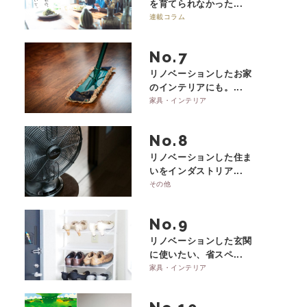
を育てられなかった...
連載コラム
No.
リノベーションしたお家
のインテリアにも。...
家具・インテリア
No.
リノベーションした住ま
いをインダストリア...
その他
No.
リノベーションした玄関
に使いたい、省スペ...
家具・インテリア