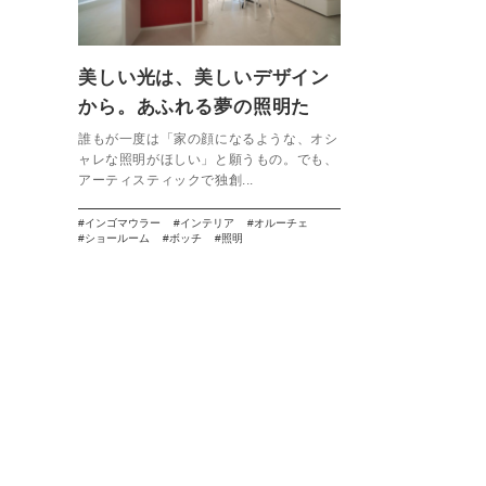
美しい光は、美しいデザイン
から。あふれる夢の照明た
ち。【Studio NOI】
誰もが一度は「家の顔になるような、オシ
ャレな照明がほしい」と願うもの。でも、
アーティスティックで独創...
インゴマウラー
インテリア
オルーチェ
ショールーム
ボッチ
照明