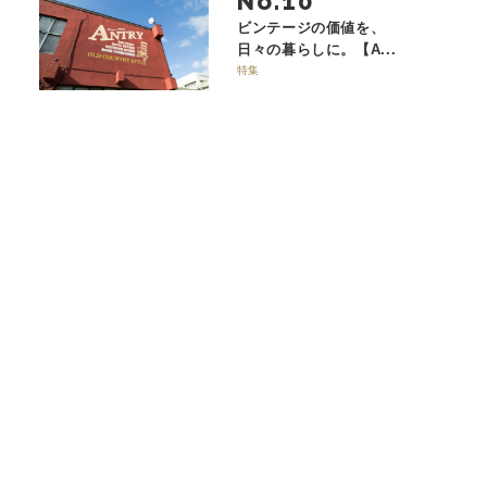
No.
ビンテージの価値を、
日々の暮らしに。【A...
特集