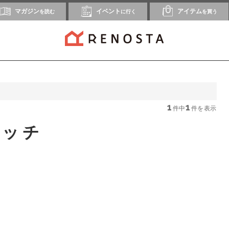
マガジン
イベント
アイテム
を読む
に行く
を買う
1
1
件中
件を表示
ボッチ