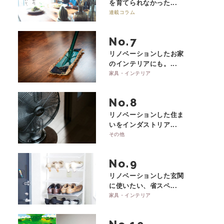
を育てられなかった...
連載コラム
No.
リノベーションしたお家
のインテリアにも。...
家具・インテリア
No.
リノベーションした住ま
いをインダストリア...
その他
No.
リノベーションした玄関
に使いたい、省スペ...
家具・インテリア