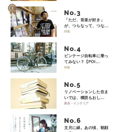
No.
「ただ、音楽が好き」
が、つらなって、つな...
特集
No.
ビンテージ自転車に乗っ
てみない？【POI...
特集
No.
リノベーションした住ま
いでは、積読もおし...
家具・インテリア
No.
文月に緑。あの頃、朝顔