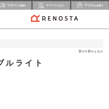
マガジン
イベント
アイテム
を読む
に行く
を買う
0
0
件中
件を表示
ブルライト