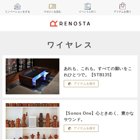
リノベーション
をする
マガジン
を読む
イベント
に行く
アイテム
を買う
ワイヤレス
あれも、これも。すべての願いをこ
れひとつで。【STB135】
アイテムを探す
【Sonos One】心ときめく、豊かな
サウンド。
アイテムを探す