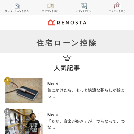
リノベーション
をする
マガジン
を読む
イベント
に行く
アイテム
を買う
住宅ローン控除
人気記事
No.
首にかけたら、もっと快適な暮らしが始ま
っ...
No.
「ただ、音楽が好き」が、つらなって、つ
な...