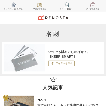
リノベーション
をする
マガジン
を読む
イベント
に行く
アイテム
を買う
名刺
いつでも財布にしのばせて。
【KEEP SMART】
アイテムを探す
人気記事
No.
首にかけたら、もっと快適な暮らしが始ま