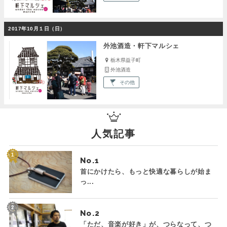
2017年10月１日（日）
外池酒造・軒下マルシェ
栃木県益子町
外池酒造
その他
人気記事
No.
首にかけたら、もっと快適な暮らしが始ま
っ...
No.
「ただ、音楽が好き」が、つらなって、つ