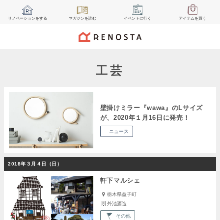
リノベーション
をする
マガジン
を読む
イベント
に行く
アイテム
を買う
工芸
壁掛けミラー『wawa』のLサイズ
が、2020年１月16日に発売！
ニュース
2018年３月４日（日）
軒下マルシェ
栃木県益子町
外池酒造
その他